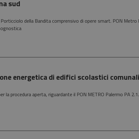
na sud
al Porticciolo della Bandita comprensivo di opere smart. PON Metro PA
geognostica
ione energetica di edifici scolastici comunal
er la procedura aperta, riguardante il PON METRO Palermo PA 2.1.2 a