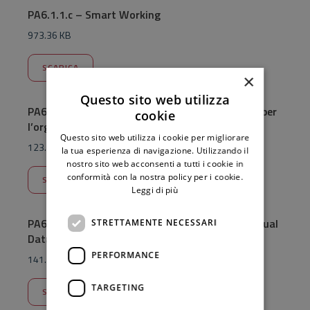
PA6.1.1.c – Smart Working
973.36 KB
SCARICA
×
Questo sito web utilizza
PA6.1.1.f – Resilienza Cyber e strategie digitali per
cookie
l’organizzazione e la flessibilità dei processi
Questo sito web utilizza i cookie per migliorare
123.54 KB
la tua esperienza di navigazione. Utilizzando il
nostro sito web acconsenti a tutti i cookie in
conformità con la nostra policy per i cookie.
SCARICA
Leggi di più
PA6.1.1.g – Potenziamento Infrastruttura “Virtual
STRETTAMENTE NECESSARI
Data Center” per l’estensione dei servizi digitali
PERFORMANCE
141.24 KB
TARGETING
SCARICA